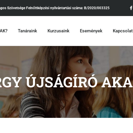
ágos Szövetsége
Felnőttképzési nyilvántartási száma:
B/2020/003325
•AK?
Tanáraink
Kurzusaink
Események
Kapcsolat
RGY ÚJSÁGÍRÓ AK