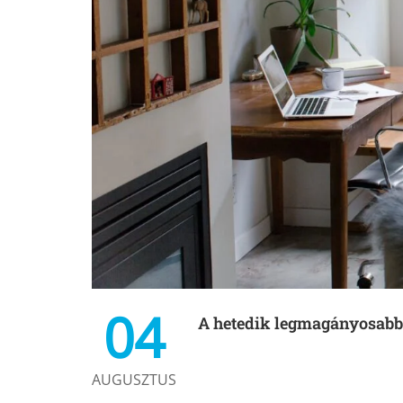
04
A hetedik legmagányosab
AUGUSZTUS