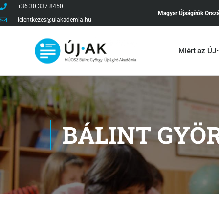
+36 30 337 8450
Magyar Újságírók Orsz
jelentkezes@ujakademia.hu
Miért az ÚJ
BÁLINT GYÖ