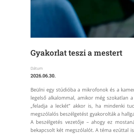
Gyakorlat teszi a mestert
Dátum
2026.06.30.
Beülni egy stúdióba a mikrofonok és a kame
legelső alkalommal, amikor még szokatlan a h
„feladja a leckét” akkor is, ha mindenki t
megszólalós beszélgetést gyakorolták a hallg
A beszélgetés vezetője – ahogy ez mostanáb
bekapcsolt két megszólalót. A téma ezúttal i