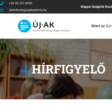
+36 30 337 8450
Magyar Újságírók Orsz
jelentkezes@ujakademia.hu
Miért az ÚJ
HÍRFIGYELŐ