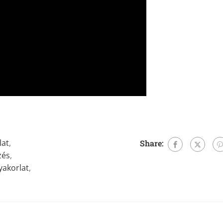
lat
,
Share:
zés
,
yakorlat
,