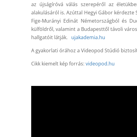
az újságíróvá válás szerepéről az életükbe
alakulásáról is. Azúttal Hegyi Gábor kérdezte 
Fige-Murányi Edinát Németországból és Dud
külföldről, valamint a Budapesttől távoli vár
hallgatóit látják.
ujakademia.hu
A gyakorlati órához a Videopod Stúdió biztos
Cikk kiemelt kép forrás:
videopod.hu