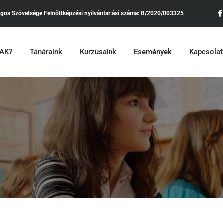
ágos Szövetsége
Felnőttképzési nyilvántartási száma:
B/2020/003325
•AK?
Tanáraink
Kurzusaink
Események
Kapcsolat