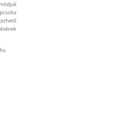
tmódjuk
apcsolta
gezhető
pzésének
.hu