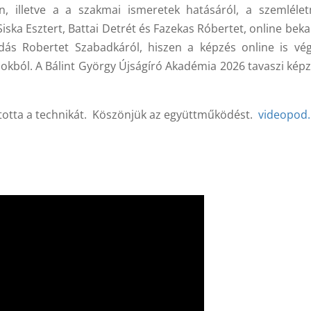
n, illetve a a szakmai ismeretek hatásáról, a szemléle
Siska Esztert, Battai Detrét és Fazekas Róbertet, online bek
ás Robertet Szabadkáról, hiszen a képzés online is vé
osokból. A Bálint György Újságíró Akadémia 2026 tavaszi ké
ította a technikát. Köszönjük az együttműködést.
videopod