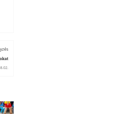
yzés
gokat
8.02.