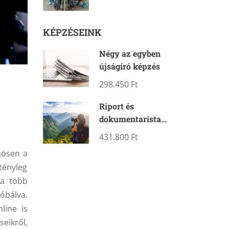
KÉPZÉSEINK
Négy az egyben
újságíró képzés
298.450 Ft
Riport és
dokumentarista
fotós képzés – két
431.800 Ft
kurzusban
nösen a
tényleg
 a több
óbálva.
line is
eikről,