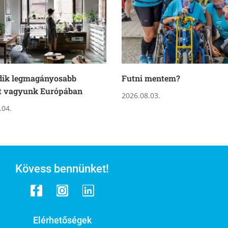
dik legmagányosabb
Futni mentem?
t vagyunk Európában
2026.08.03.
.04.
Kövess bennünket!
Elérhetőségek