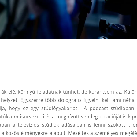
rák elé, könnyű feladatnak tűnhet, de korántsem az. Külö
elyzet. Egyszerre több dologra is figyelni kell, ami néha 
udja, hogy ez egy stúdiógyakorlat. A podcast stúdióban
atók a műsorvezető és a meghívott vendég pozícióját is kipr
an a televíziós stúdiók adásaiban is lenni szokott -, on
s a közös élményekre alapult. Meséltek a személyes megélés