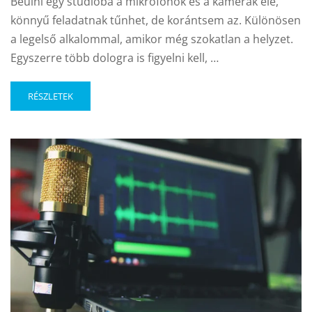
Beülni egy stúdióba a mikrofonok és a kamerák elé,
könnyű feladatnak tűnhet, de korántsem az. Különösen
a legelső alkalommal, amikor még szokatlan a helyzet.
Egyszerre több dologra is figyelni kell, …
RÉSZLETEK