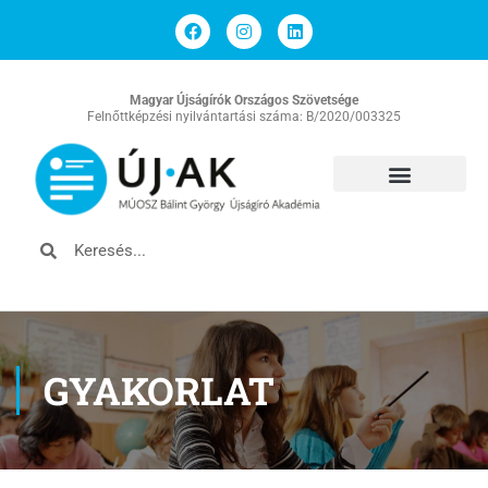
Magyar Újságírók Országos Szövetsége
Felnőttképzési nyilvántartási száma: B/2020/003325
GYAKORLAT