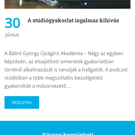
30
A stúdiógyakorlat izgalmas kihívás
június
A Bálint György Újságíró Akadémia – Négy az egyben
képzésén, az elsajátított ismeretek gyakorlatban
történő alkalmazását is tanulják a hallgatók. A podcast
stúdióban a több megszólalós beszélgetést
gyakorolták a műsorvezető …
RÉSZLETEK