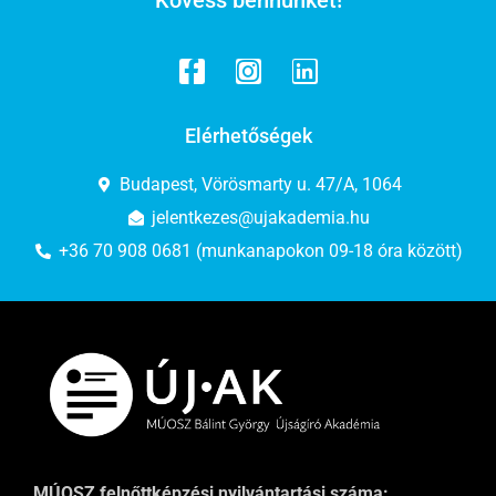
Kövess bennünket!
Elérhetőségek
Budapest, Vörösmarty u. 47/A, 1064
jelentkezes@ujakademia.hu
+36 70 908 0681 (munkanapokon 09-18 óra között)
MÚOSZ felnőttképzési nyilvántartási száma: