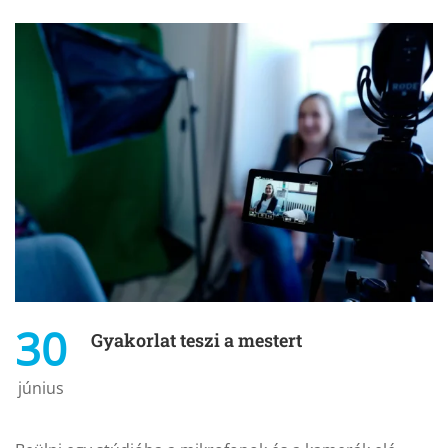
30
Gyakorlat teszi a mestert
június