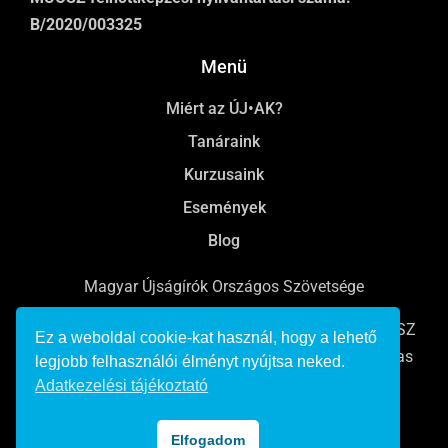
B/2020/003325
Menü
Miért az ÚJ•AK?
Tanáraink
Kurzusaink
Események
Blog
Magyar Újságírók Országos Szövetsége
Online, rádiós és televíziós újságíróképzések a MÚOSZ
Ez a weboldal cookie-kat használ, hogy a lehető
Bálint György Újságíró Akadémián Pulitzer-emlékdíjas
legjobb felhasználói élményt nyújtsa neked.
tanárokkal, karriertámogatással.
Adatkezelési tájékoztató
© 2022 Minden jog fenntartva
Elfogadom
Adatkezelési tájékoztató