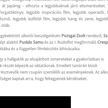
n át Japánig – elhozta a legjobbaknak járó elismeréseket.
orgatókönyv, legjobb inspirációs film, legjobb operatőr, 
észnő, legjobb külföldi film, legjobb hang és zene, legjob
 stáb.
egybekötött alkotói beszélgetésén
Pozsgai Zsolt
rendező,
Sz
ályt alakító
Puskás Samu
és az I. Rudolfot megformáló
Cres
tkába és a független filmkészítés kihívásaiba.
y a hallgatók az elsajátított ismereteket a gyakorlatban is
k részét képezik az oktatásnak. Emellett tanórán kívüli
 résztvevők nem csupán szemlélői az eseményeknek. Az alko
tőséget kaptak arra, hogy feltegyenek kérdéseket.