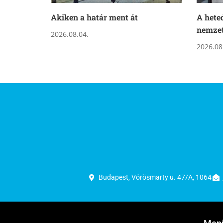
Akiken a határ ment át
A hete
nemze
2026.08.04.
2026.08
Budapest, Vörösmarty u. 47/A, 1064