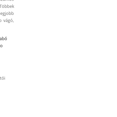
 Többek
legjobb
b vágó,
abó
po
tói