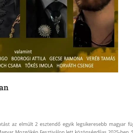
ban
lkotást az elmúlt 2 esztendő egyik legsikeresebb magyar fü
Magyar Mozgókép Fesztiválon lett közönségdíjas 2025-ben.