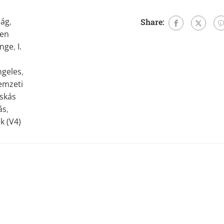
zág
,
Share:
len
enge
,
I.
ngeles
,
emzeti
skás
ás
,
k (V4)