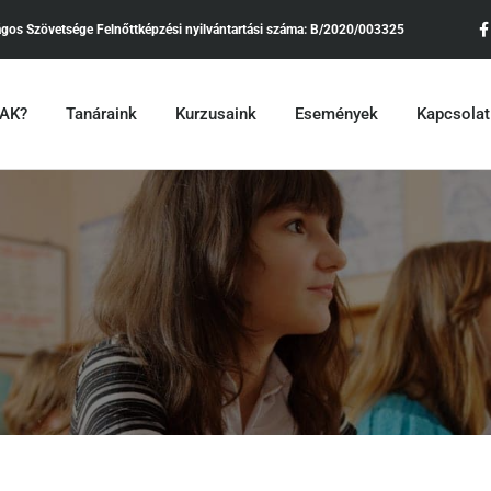
ágos Szövetsége
Felnőttképzési nyilvántartási száma:
B/2020/003325
•AK?
Tanáraink
Kurzusaink
Események
Kapcsolat