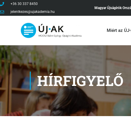
+36 30 337 8450
Magyar Újságírók Orsz
jelentkezes@ujakademia.hu
Miért az ÚJ
HÍRFIGYELŐ