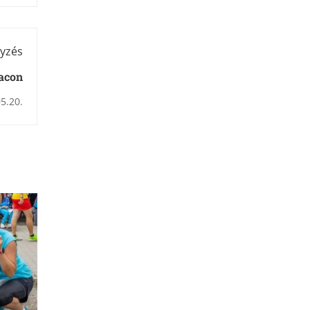
yzés
iacon
5.20.