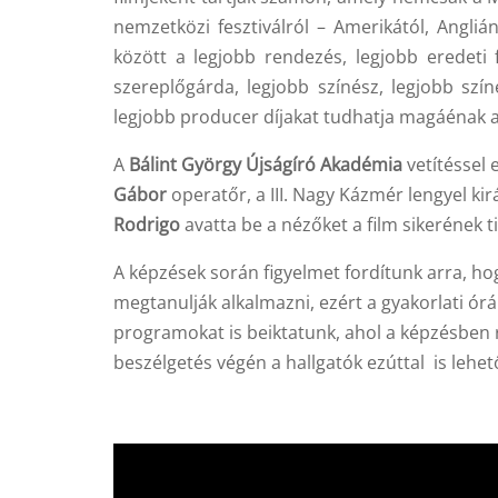
nemzetközi fesztiválról – Amerikától, Angliá
között a legjobb rendezés, legjobb eredeti f
szereplőgárda, legjobb színész, legjobb szín
legjobb producer díjakat tudhatja magáénak a
A
Bálint György Újságíró Akadémia
vetítéssel 
Gábor
operatőr, a III. Nagy Kázmér lengyel kir
Rodrigo
avatta be a nézőket a film sikerének ti
A képzések során figyelmet fordítunk arra, hog
megtanulják alkalmazni, ezért a gyakorlati órá
programokat is beiktatunk, ahol a képzésben
beszélgetés végén a hallgatók ezúttal is lehe