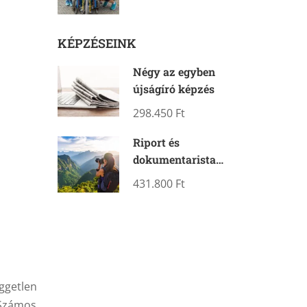
KÉPZÉSEINK
Négy az egyben
újságíró képzés
298.450 Ft
Riport és
dokumentarista
fotós képzés – két
431.800 Ft
kurzusban
ggetlen
 Számos