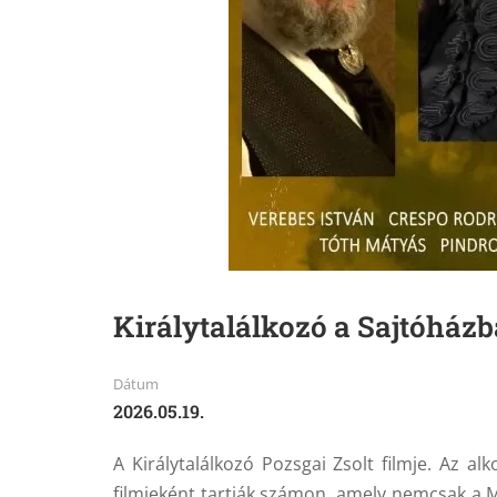
Királytalálkozó a Sajtóház
Dátum
2026.05.19.
A Királytalálkozó Pozsgai Zsolt filmje. Az a
filmjeként tartják számon, amely nemcsak a 