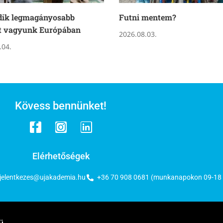
dik legmagányosabb
Futni mentem?
t vagyunk Európában
2026.08.03.
.04.
Kövess bennünket!
Elérhetőségek
jelentkezes@ujakademia.hu
+36 70 908 0681 (munkanapokon 09-18 