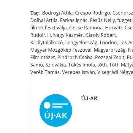
Tag:
Bodrogi Attila
,
Crespo Rodrigo
,
Csehors
Dolhai Attila
,
Farkas Ignác
,
Fésűs Nelly
,
függet
filmek fesztiválja
,
Gecse Ramona
,
Horváth Cs
Rudolf
,
III. Nagy Kázmér
,
Károly Róbert
,
Királytalálkozó
,
Lengyelország
,
London
,
Los A
Magyar Mozgókép Fesztivál
,
Magyarország
,
N
Filmintézet
,
Pindroch Csaba
,
Pozsgai Zsolt
,
Pu
Samu
,
Szlovákia
,
Tőkés Imola
,
tóth
,
Tóth Máty
Veréb Tamás
,
Verebes István
,
Visegrádi Négye
ÚJ·AK