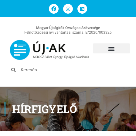
Magyar Újságírók Országos Szövetsége
Felnőttképzési nyilvántartási száma: B/2020/003325
HÍRFIGYELŐ