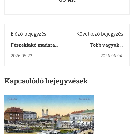
Előző bejegyzés
Következő bejegyzés
Fészeklakó madarak,
Több vagyok a
fészekhagyó
balesetemnél
2026.05.22.
2026.06.04.
kisvállalkozás
Kapcsolódó bejegyzések