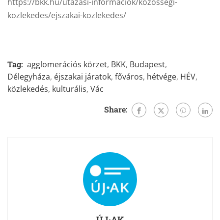
https://bkk.hu/utazasi-informaciok/kozossegi-
kozlekedes/ejszakai-kozlekedes/
Tag:
agglomerációs körzet
,
BKK
,
Budapest
,
Délegyháza
,
éjszakai járatok
,
főváros
,
hétvége
,
HÉV
,
közlekedés
,
kulturális
,
Vác
Share:
ÚJ·AK