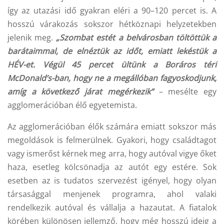
így az utazási idő gyakran eléri a 90–120 percet is. A
hosszú várakozás sokszor hétköznapi helyzetekben
jelenik meg.
„Szombat estét a belvárosban töltöttük a
barátaimmal, de elnéztük az időt, emiatt lekéstük a
HÉV-et. Végül 45 percet ültünk a Boráros téri
McDonald’s-ban, hogy ne a megállóban fagyoskodjunk,
amíg a következő járat megérkezik”
– mesélte egy
agglomerációban élő egyetemista.
Az agglomerációban élők számára emiatt sokszor más
megoldások is felmerülnek. Gyakori, hogy családtagot
vagy ismerőst kérnek meg arra, hogy autóval vigye őket
haza, esetleg kölcsönadja az autót egy estére. Sok
esetben az is tudatos szervezést igényel, hogy olyan
társasággal menjenek programra, ahol valaki
rendelkezik autóval és vállalja a hazautat. A fiatalok
körében különösen jellemző, hogy még hosszú ideig a