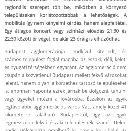
regionális szerepet tölt be, miközben a környező
településeken korlátozottabbak a lehetőségek. A
mobilitás így nem kényelmi kérdés, hanem alapfeltétel.
Egy átlagos koncert vagy színházi előadás 21:30 és
22:30 között ér véget, de akár 23 óráig is elhúzódhat.
Budapest agglomerációja rendkívül kiterjedt, és
számos települést foglal magába az északi, déli, keleti
és nyugati térségekben egyaránt. Az agglomeráció nem
csupán a közvetlenül Budapest mellett fekvő városokat
jelenti, hanem olyan, a körzethez tartozó településeket
is, ahonnan naponta ezrek járnak be dolgozni, tanulni
vagy ügyeket intézni a fővárosba. Északon az egyik
legtávolabbi agglomerációs város Vác, amely közel 41
kilométerre található Budapesttől, így az egyik
legmesszebb fekvő északi településnek számít. Délen
pedig Délegyháza emelhető ki, amely körülbelül 37