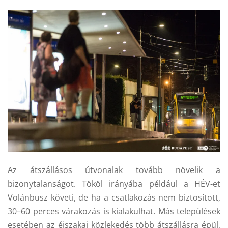
Az átszállásos útvonalak tovább növelik a
bizonytalanságot. Tököl irányába például a HÉV-et
Volánbusz követi, de ha a csatlakozás nem biztosított,
30–60 perces várakozás is kialakulhat. Más települések
esetében az éjszakai közlekedés több átszállásra épül,