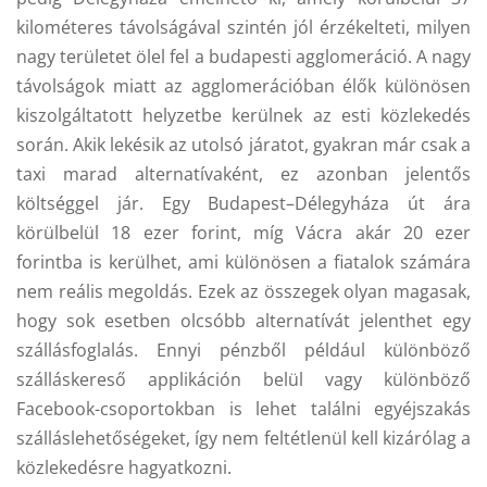
kilométeres távolságával szintén jól érzékelteti, milyen
nagy területet ölel fel a budapesti agglomeráció. A nagy
távolságok miatt az agglomerációban élők különösen
kiszolgáltatott helyzetbe kerülnek az esti közlekedés
során. Akik lekésik az utolsó járatot, gyakran már csak a
taxi marad alternatívaként, ez azonban jelentős
költséggel jár. Egy Budapest–Délegyháza út ára
körülbelül 18 ezer forint, míg Vácra akár 20 ezer
forintba is kerülhet, ami különösen a fiatalok számára
nem reális megoldás. Ezek az összegek olyan magasak,
hogy sok esetben olcsóbb alternatívát jelenthet egy
szállásfoglalás. Ennyi pénzből például különböző
szálláskereső applikáción belül vagy különböző
Facebook-csoportokban is lehet találni egyéjszakás
szálláslehetőségeket, így nem feltétlenül kell kizárólag a
közlekedésre hagyatkozni.