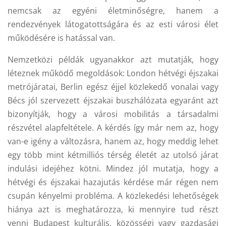
nemcsak az egyéni életminőségre, hanem a
rendezvények látogatottságára és az esti városi élet
működésére is hatással van.
Nemzetközi példák ugyanakkor azt mutatják, hogy
léteznek működő megoldások: London hétvégi éjszakai
metrójáratai, Berlin egész éjjel közlekedő vonalai vagy
Bécs jól szervezett éjszakai buszhálózata egyaránt azt
bizonyítják, hogy a városi mobilitás a társadalmi
részvétel alapfeltétele. A kérdés így már nem az, hogy
van-e igény a változásra, hanem az, hogy meddig lehet
egy több mint kétmilliós térség életét az utolsó járat
indulási idejéhez kötni. Mindez jól mutatja, hogy a
hétvégi és éjszakai hazajutás kérdése már régen nem
csupán kényelmi probléma. A közlekedési lehetőségek
hiánya azt is meghatározza, ki mennyire tud részt
venni Budapest kulturális, közösségi vagy gazdasági