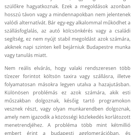
szülőkre hagyatkoznak. Ezek a megoldások azonban
hosszú távon vagy a mindennapokban nem jelentenek
valódi alternatívát. Bár egy-egy alkalommal működhet a
szállásfoglalás, az autó kölcsönkérés vagy a családi
segítség, ez nem nyújt stabil megoldást azok számára,
akiknek napi szinten kell bejárniuk Budapestre munka
vagy tanulás miatt.
Nem reális elvárás, hogy valaki rendszeresen több
tízezer forintot költsön taxira vagy szállásra, illetve
folyamatosan másokra legyen utalva a hazajutásban.
Különösen problémás ez azok számára, akik esti
műszakban dolgoznak, későig tartó programokon
vesznek részt, vagy olyan munkarendben dolgoznak,
amely nem igazodik a közösségi közlekedés korlátozott
menetrendjéhez. A probléma több mint kétmillió
embert érint a budapesti agglomerációban, és