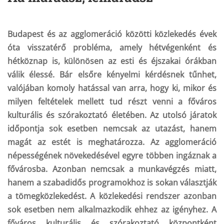
Budapest és az agglomeráció közötti közlekedés évek
óta visszatérő probléma, amely hétvégenként és
hétköznap is, különösen az esti és éjszakai órákban
válik élessé. Bár elsőre kényelmi kérdésnek tűnhet,
valójában komoly hatással van arra, hogy ki, mikor és
milyen feltételek mellett tud részt venni a főváros
kulturális és szórakoztató életében. Az utolsó járatok
időpontja sok esetben nemcsak az utazást, hanem
magát az estét is meghatározza. Az agglomeráció
népességének növekedésével egyre többen ingáznak a
fővárosba. Azonban nemcsak a munkavégzés miatt,
hanem a szabadidős programokhoz is sokan választják
a tömegközlekedést. A közlekedési rendszer azonban
sok esetben nem alkalmazkodik ehhez az igényhez. A
főváros kulturális és szórakoztató központként