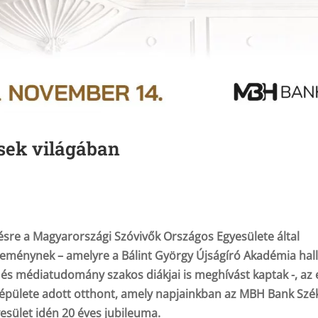
sek világában
sre a Magyarországi Szóvivők Országos Egyesülete által
eménynek – amelyre a Bálint György Újságíró Akadémia hall
 és médiatudomány szakos
diákjai is meghívást kaptak -, az
ott épülete adott otthont, amely napjainkban az MBH Bank Szé
esület idén 20 éves jubileuma.