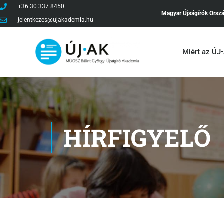
+36 30 337 8450
Magyar Újságírók Orsz
jelentkezes@ujakademia.hu
Miért az ÚJ
HÍRFIGYELŐ