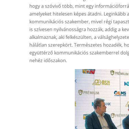
hogy a szóvivő több, mint egy információforrás
amelyeket hitelesen képes átadni. Leginkább 
kommunikációs szakember, mivel régi tapaszta
is szívesen nyilvánosságra hozzák, addig a ke
alkalmaznak, aki felkészülten, a válsághelyze
hálátlan szerepkört. Természetes hozadék, ho
együttérző kommunikációs szakemberrel dolgoz
nehéz időszakon.