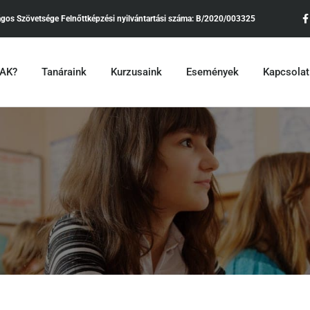
ágos Szövetsége
Felnőttképzési nyilvántartási száma:
B/2020/003325
•AK?
Tanáraink
Kurzusaink
Események
Kapcsolat