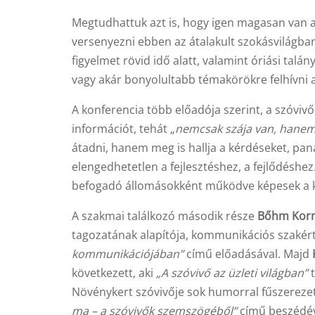
Megtudhattuk azt is, hogy igen magasan van a
versenyezni ebben az átalakult szokásvilágban
figyelmet rövid idő alatt, valamint óriási tal
vagy akár bonyolultabb témakörökre felhívni
A konferencia több előadója szerint, a szóvivő
információt, tehát „
nemcsak szája van, hanem f
átadni, hanem meg is hallja a kérdéseket, pa
elengedhetetlen a fejlesztéshez, a fejlődéshe
befogadó állomásokként működve képesek a kív
A szakmai találkozó második része
Bőhm Korn
tagozatának alapítója, kommunikációs szakértő
kommunikációjában”
című előadásával. Majd
következett, aki
„A szóvivő az üzleti világban”
t
Növénykert szóvivője sok humorral fűszereze
ma – a szóvivők szemszögéből”
című beszédéve