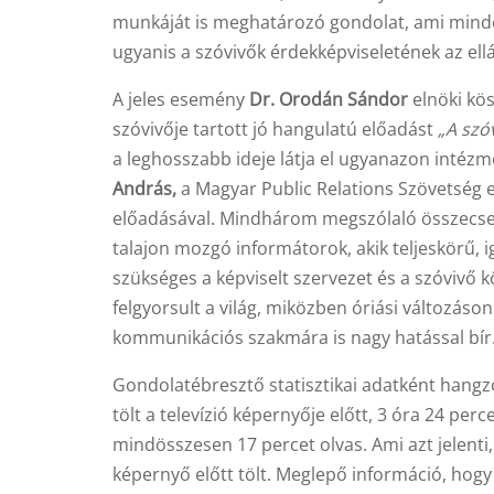
munkáját is meghatározó gondolat, ami minden
ugyanis a szóvivők érdekképviseletének az ellá
A jeles esemény
Dr. Orodán Sándor
elnöki kös
szóvivője tartott jó hangulatú előadást
„A szó
a leghosszabb ideje látja el ugyanazon intézm
András,
a Magyar Public Relations Szövetség e
előadásával. Mindhárom megszólaló összecsen
talajon mozgó informátorok, akik teljeskörű,
szükséges a képviselt szervezet és a szóvivő k
felgyorsult a világ, miközben óriási változáso
kommunikációs szakmára is nagy hatással bír
Gondolatébresztő statisztikai adatként hangzot
tölt a televízió képernyője előtt, 3 óra 24 perc
mindösszesen 17 percet olvas. Ami azt jelenti
képernyő előtt tölt. Meglepő információ, h