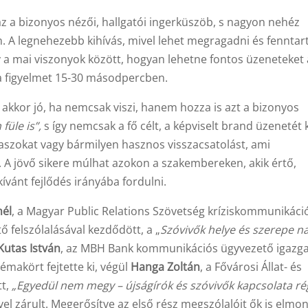
z a bizonyos nézői, hallgatói ingerküszöb, s nagyon nehéz
. A legnehezebb kihívás, mivel lehet megragadni és fenntart
ány a mai viszonyok között, hogyan lehetne fontos üzeneteket 
 a figyelmet 15-30 másodpercben.
 akkor jó, ha nemcsak viszi, hanem hozza is azt a bizonyos
üle is”,
s így nemcsak a fő célt, a képviselt brand üzenetét
naszokat vagy bármilyen hasznos visszacsatolást, ami
z. A jövő sikere múlhat azokon a szakembereken, akik értő,
ánt fejlődés irányába fordulni.
él
, a Magyar Public Relations Szövetség kríziskommunikáci
 felszólalásával kezdődött, a „
Szóvivők helye és szerepe n
Kutas István
, az MBH Bank kommunikációs ügyvezető igazga
émakört fejtette ki, végül
Hanga Zoltán
, a Fővárosi Állat- és
tt,
„Egyedül nem megy – újságírók és szóvivők kapcsolata ré
l zárult. Megerősítve az első rész megszólalóit ők is elmon