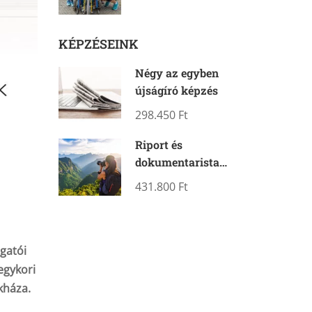
KÉPZÉSEINK
Négy az egyben
újságíró képzés
298.450 Ft
Riport és
dokumentarista
fotós képzés – két
431.800 Ft
kurzusban
gatói
 egykori
kháza.