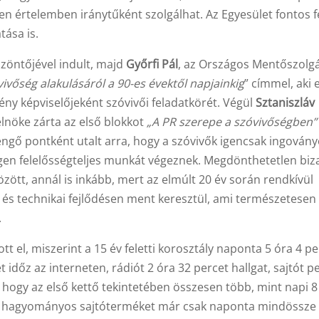
 értelemben iránytűként szolgálhat. Az Egyesület fontos f
tása is.
zöntőjével indult, majd
Győrfi Pál
, az Országos Mentőszolgá
vivőség alakulásáról a 90-es évektől napjainkig
” címmel, aki
ény képviselőjeként szóvivői feladatkörét. Végül
Sztaniszláv
lnöke zárta az első blokkot
„A PR szerepe a szóvivőségben”
gő pontként utalt arra, hogy a szóvivők igencsak ingován
 igen felelősségteljes munkát végeznek. Megdönthetetlen bi
özött, annál is inkább, mert az elmúlt 20 év során rendkívül
n és technikai fejlődésen ment keresztül, ami természetesen
.
t el, miszerint a 15 év feletti korosztály naponta 5 óra 4 pe
et időz az interneten, rádiót 2 óra 32 percet hallgat, sajtót p
, hogy az első kettő tekintetében összesen több, mint napi 8
ogy hagyományos sajtóterméket már csak naponta mindössze