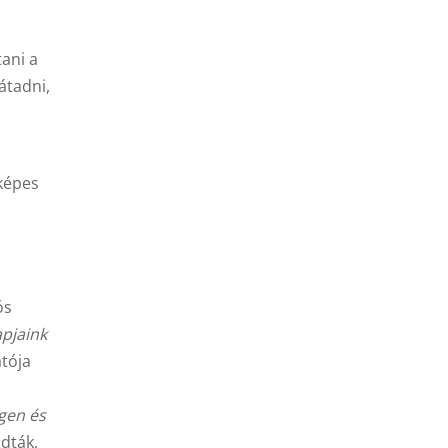
ani a
átadni,
 képes
ós
apjaink
tója
gen és
dták,