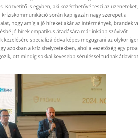
. Közvetítő is egyben, aki közérthetővé teszi az üzeneteket,
a kríziskommunikáció során kap igazán nagy szerepet a
lat, hogy amíg a jó híreket akár az intézmények, brandek v
vésbé jó hírek empatikus átadására már inkább szóvivőt
tek kezelésére specializálódva képes megugrani az olykor ige
gy azokban a krízishelyzetekben, ahol a vezetőség egy proak
ik, ott mindig sokkal kevesebb sérüléssel tudnak átlavíroz