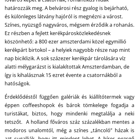
határozzák meg.
A belvárosi rész gyalog is bejárható,
és különleges látvány hajóról is megnézni a várost.
Színes, nyüzsgő nagyváros, mégsem érződik a rohanás.
Ez részben a fejlett kerékpárosközlekedésnek
köszönhető: a 800 ezer amszterdami közel egymillió
kerékpárt birtokol – a helyiek nagyobb része nap mint
nap biciklizik.
A sok százezer kerékpár tárolására víz
alatti mélygarázst is kialakítottak Amszterdamban, de
így is kihalásznak 15 ezret évente a csatornákból a
hatóságok.
Érdeklődéstől függően galériák és kiállítótermek vagy
éppen coffeeshopok és bárok tömkelege fogadja a
turistákat, biztos, hogy mindenki megtalálja a neki
tetszőt. A holland főváros száz százalékban mentes a
modoros unalomtól, még a színes „táncoló” házak is
azt sugallják, hogy itt mindent lehet. A híres pezsgő