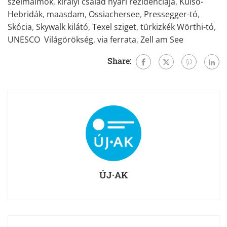
szélmalmok
,
királyi család nyári rezidenciája
,
Külső-
Hebridák
,
maasdam
,
Ossiachersee
,
Pressegger-tó
,
Skócia
,
Skywalk kilátó
,
Texel sziget
,
türkizkék Wörthi-tó
,
UNESCO Világörökség
,
via ferrata
,
Zell am See
Share:
ÚJ·AK