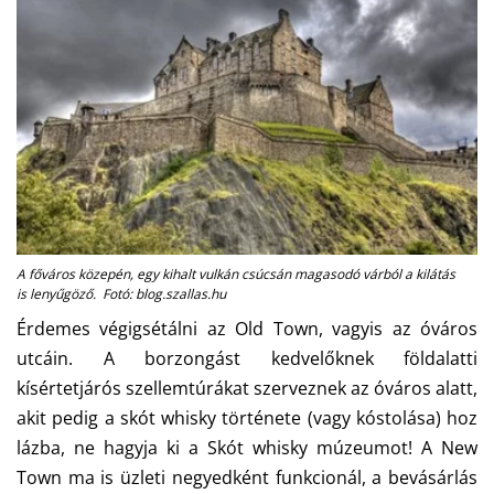
A főváros közepén, egy kihalt vulkán csúcsán magasodó várból a kilátás
is lenyűgöző. Fotó: blog.szallas.hu
Érdemes végigsétálni az Old Town, vagyis az óváros
utcáin. A borzongást kedvelőknek földalatti
kísértetjárós szellemtúrákat szerveznek az óváros alatt,
akit pedig a skót whisky története (vagy kóstolása) hoz
lázba, ne hagyja ki a Skót whisky múzeumot! A New
Town ma is üzleti negyedként funkcionál, a bevásárlás