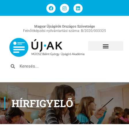
Magyar Újságírók Országos Szövetsége
Felnőttképzési nyilvántartási száma: B/2020/003325
HÍRFIGYELŐ