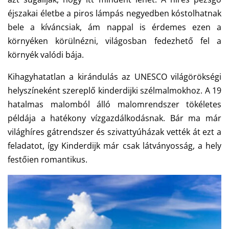
éjszakai életbe a piros lámpás negyedben kóstolhatnak
bele a kíváncsiak, ám nappal is érdemes ezen a
környéken körülnézni, világosban fedezhető fel a
környék valódi bája.
Kihagyhatatlan a kirándulás az UNESCO világörökségi
helyszíneként szereplő kinderdijki szélmalmokhoz. A 19
hatalmas malomból álló malomrendszer tökéletes
példája a hatékony vízgazdálkodásnak. Bár ma már
világhíres gátrendszer és szivattyúházak vették át ezt a
feladatot, így Kinderdijk már csak látványosság, a hely
festőien romantikus.