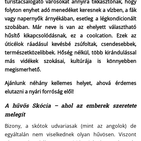
turistacsalogató városokat annyira tikkasztónak, hogy
folyton enyhet adó menedéket keresnek a vízben, a fák
vagy napernyők árnyékában, esetleg a légkondicionált
szobában. Már neve is van az ehelyett választható
hűsítő kikapcsolódásnak, ez a coolcation. Ezek az
úticélok ráadásul kevésbé zsúfoltak, csendesebbek,
természetközelibbek. Hőség nélkül, több kirándulással
más vidékek szokásai, kultúrája is könnyebben
megismerhető.
Ajánlunk néhány kellemes helyet, ahová érdemes
elutazni a nyári forróság elől!
A hűvös Skócia – ahol az emberek szeretete
melegít
Bizony, a skótok udvariasak (mint az angolok) de
egyáltalán nem viselkednek olyan hűvösen. Viszont