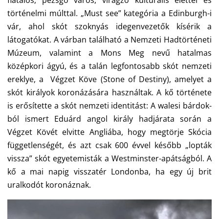
fiatalos, pezsgő város, virágzó kulturális élettel és
történelmi múlttal. „Must see” kategória a Edinburgh-i
vár, ahol skót szoknyás idegenvezetők kísérik a
látogatókat. A várban található a Nemzeti Hadtörténeti
Múzeum, valamint a Mons Meg nevű hatalmas
középkori ágyú, és a talán legfontosabb skót nemzeti
ereklye, a Végzet Köve (Stone of Destiny), amelyet a
skót királyok koronázására használtak. A kő története
is erősítette a skót nemzeti identitást: A walesi bárdok-
ból ismert Eduárd angol király hadjárata során a
Végzet Kövét elvitte Angliába, hogy megtörje Skócia
függetlenségét, és azt csak 600 évvel később „lopták
vissza” skót egyetemisták a Westminster-apátságból. A
kő a mai napig visszatér Londonba, ha egy új brit
uralkodót koronáznak.