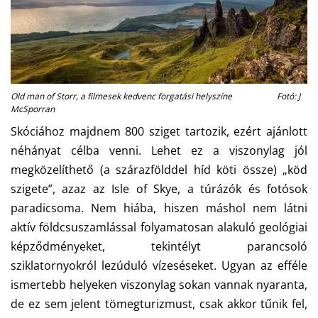
Old man of Storr, a filmesek kedvenc forgatási helyszíne Fotó: J
McSporran
Skóciához majdnem 800 sziget tartozik, ezért ajánlott
néhányat célba venni. Lehet ez a viszonylag jól
megközelíthető (a szárazfölddel híd köti össze) „köd
szigete”, azaz az Isle of Skye, a túrázók és fotósok
paradicsoma. Nem hiába, hiszen máshol nem látni
aktív földcsuszamlással folyamatosan alakuló geológiai
képződményeket, tekintélyt parancsoló
sziklatornyokról lezúduló vízeséseket. Ugyan az efféle
ismertebb helyeken viszonylag sokan vannak nyaranta,
de ez sem jelent tömegturizmust, csak akkor tűnik fel,