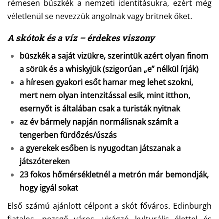
rémesen büszkék a nemzeti identitásukra, ezért még
véletlenül se nevezzük angolnak vagy britnek őket.
A skótok és a víz – érdekes viszony
büszkék a saját vizükre, szerintük azért olyan finom
a sörük és a whiskyjük (szigorúan „e” nélkül írják)
a híresen gyakori esőt hamar meg lehet szokni,
mert nem olyan intenzitással esik, mint itthon,
esernyőt is általában csak a turisták nyitnak
az év bármely napján normálisnak számít a
tengerben fürdőzés/úszás
a gyerekek esőben is nyugodtan játszanak a
játszótereken
23 fokos hőmérsékletnél a metrón már bemondják,
hogy igyál sokat
Első számú ajánlott célpont a skót főváros. Edinburgh