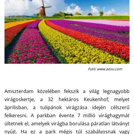
Fotó: www.aesu.com
Amszterdam közelében fekszik a világ legnagyobb
virágoskertje, a 32 hektáros Keukenhof, melyet
áprilisban, a tulipánok virágzása idején célszerű
felkeresni. A parkban évente 7 millió virághagymát
ültetnek el, amelyek virágba borulása páratlan látványt
nyújt. Ha ez a park mégis túl szabályosnak vagy