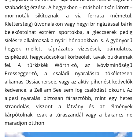
szabadság érzése. A hegyekben – máshol ritkán látott –
mormoták sikítoznak, a via ferrata (németül:
Klettersteig) útvonalakon vagy hegyi bringázással bárki
belekóstolhat extrém sportokba, a gleccserek pedig
síelésre alkalmasak a nyári hónapokban is. A gyönyörű
hegyek mellett káprázatos vízesések, bámulatos,
csipkézett hegycsúcsokkal körbeölelt tavak bukkannak
fel. A türkizkék Wörthi-tó, az ivóvízminőségű
Pressegger-tó, a családi nyaralásra tökéletesen
alkamas Ossiachersee, vagy az aktív pihenést kedvelők
kedvence, a Zell am See sem fog csalódást okozni. Az
alpesi nyaralás biztosan fárasztóbb, mint egy hetes
strandolás, viszont a látvány és az élmények
kárpótolnak, csak a túraszandál vagy a bakancs ne
maradjon otthon.