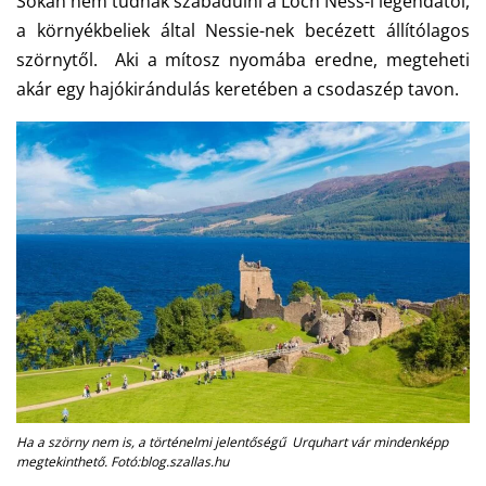
Sokan nem tudnak szabadulni a Loch Ness-i legendától,
a környékbeliek által Nessie-nek becézett állítólagos
szörnytől. Aki a mítosz nyomába eredne, megteheti
akár egy hajókirándulás keretében a csodaszép tavon.
Ha a szörny nem is, a történelmi jelentőségű
Urquhart vár
mindenképp
megtekinthető. Fotó:blog.szallas.hu