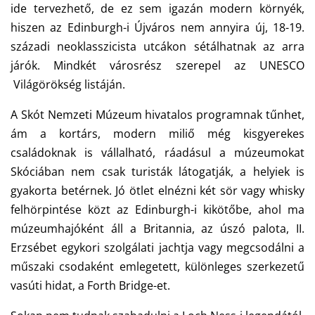
ide tervezhető, de ez sem igazán modern környék,
hiszen az Edinburgh-i Újváros nem annyira új, 18-19.
századi neoklasszicista utcákon sétálhatnak az arra
járók. Mindkét városrész szerepel az UNESCO
Világörökség listáján.
A Skót Nemzeti Múzeum hivatalos programnak tűnhet,
ám a kortárs, modern miliő még kisgyerekes
családoknak is vállalható, ráadásul a múzeumokat
Skóciában nem csak turisták látogatják, a helyiek is
gyakorta betérnek. Jó ötlet elnézni két sör vagy whisky
felhörpintése közt az Edinburgh-i kikötőbe, ahol ma
múzeumhajóként áll a Britannia, az úszó palota, II.
Erzsébet egykori szolgálati jachtja vagy megcsodálni a
műszaki csodaként emlegetett, különleges szerkezetű
vasúti hidat, a Forth Bridge-et.