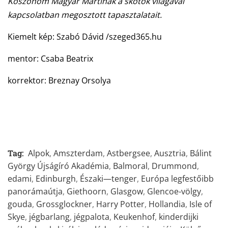
Köszönöm Magyar Mártinak a skótok világával
kapcsolatban megosztott tapasztalatait.
Kiemelt kép: Szabó Dávid /szeged365.hu
mentor: Csaba Beatrix
korrektor: Breznay Orsolya
Tag:
Alpok
,
Amszterdam
,
Astbergsee
,
Ausztria
,
Bálint
György Újságíró Akadémia
,
Balmoral
,
Drummond
,
edami
,
Edinburgh
,
Északi—tenger
,
Európa legfestőibb
panorámaútja
,
Giethoorn
,
Glasgow
,
Glencoe-völgy
,
gouda
,
Grossglockner
,
Harry Potter
,
Hollandia
,
Isle of
Skye
,
jégbarlang
,
jégpalota
,
Keukenhof
,
kinderdijki