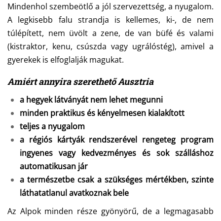
Mindenhol szembeötlő a jól szervezettség, a nyugalom.
A legkisebb falu strandja is kellemes, ki-, de nem
túlépített, nem üvölt a zene, de van büfé és valami
(kistraktor, kenu, csúszda vagy ugrálóstég), amivel a
gyerekek is elfoglalják magukat.
Amiért annyira szerethető Ausztria
a hegyek látványát nem lehet megunni
minden praktikus és kényelmesen kialakított
teljes a nyugalom
a régiós kártyák rendszerével rengeteg program
ingyenes vagy kedvezményes és sok szálláshoz
automatikusan jár
a természetbe csak a szükséges mértékben, szinte
láthatatlanul avatkoznak bele
Az Alpok minden része gyönyörű, de a legmagasabb