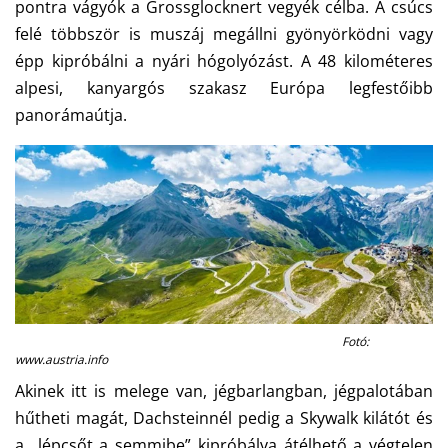
pontra vágyók a Grossglocknert vegyék célba. A csúcs
felé többször is muszáj megállni gyönyörködni vagy
épp kipróbálni a nyári hógolyózást. A 48 kilométeres
alpesi, kanyargós szakasz Európa legfestőibb
panorámaútja.
Fotó:
www.austria.info
Akinek itt is melege van, jégbarlangban, jégpalotában
hűtheti magát, Dachsteinnél pedig a Skywalk kilátót és
a „lépcsőt a semmibe” kipróbálva átélhető a végtelen