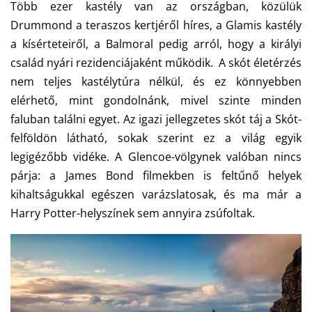
Több ezer kastély van az országban, közülük
Drummond a teraszos kertjéről híres, a Glamis kastély
a kísérteteiről, a Balmoral pedig arról, hogy a királyi
család nyári rezidenciájaként működik. A skót életérzés
nem teljes kastélytúra nélkül, és ez könnyebben
elérhető, mint gondolnánk, mivel szinte minden
faluban találni egyet. Az igazi jellegzetes skót táj a Skót-
felföldön látható, sokak szerint ez a világ egyik
legigézőbb vidéke. A Glencoe-völgynek valóban nincs
párja: a James Bond filmekben is feltűnő helyek
kihaltságukkal egészen varázslatosak, és ma már a
Harry Potter-helyszínek sem annyira zsúfoltak.