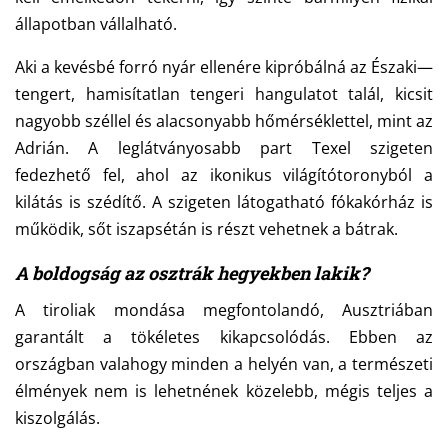
állapotban vállalható.
Aki a kevésbé forró nyár ellenére kipróbálná az Északi—
tengert, hamisítatlan tengeri hangulatot talál, kicsit
nagyobb széllel és alacsonyabb hőmérséklettel, mint az
Adrián. A leglátványosabb part Texel szigeten
fedezhető fel, ahol az ikonikus világítótoronyból a
kilátás is szédítő. A szigeten látogatható fókakórház is
működik, sőt iszapsétán is részt vehetnek a bátrak.
A boldogság az osztrák hegyekben lakik?
A tiroliak mondása megfontolandó, Ausztriában
garantált a tökéletes kikapcsolódás. Ebben az
országban valahogy minden a helyén van, a természeti
élmények nem is lehetnének közelebb, mégis teljes a
kiszolgálás.