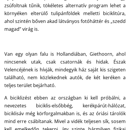
zsúfoltnak tűnik, tökéletes alternatív program lehet a
környéken elterülő tulipánföldek melletti biciklitúra,
ahol szintén bőven akad látványos fotóháttér és „szedd
magad” virág is.
Van egy olyan falu is Hollandiában, Giethoorn, ahol
nincsenek utak, csak csatornák és hidak. Észak
Velencéjének is hívják, mindegyik ház saját kis szigeten
található, nem közlekednek autók, de két keréken a
teljes terület bejárható.
A biciklizést ebben az országban ki kell próbálni, a
nevezetes biciklis-elsőbbég, kerékpárút-hálózat,
biciklisáv még körforgalmakban is, és az óriási tárolók
mind erre csábítanak. Mivel a vidék teljesen sík, sosem
kell emelkedőn tekerni, így szinte bármilyen fizikai