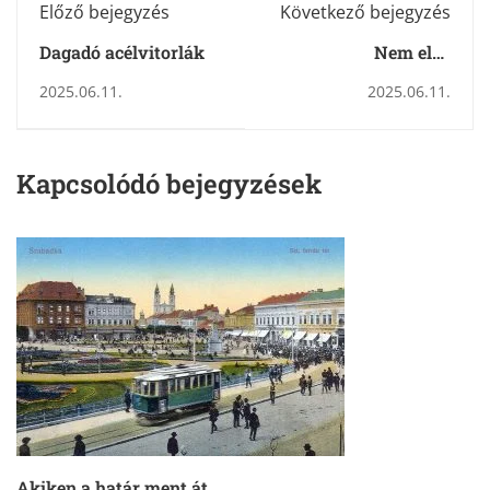
Előző bejegyzés
Következő bejegyzés
Dagadó acélvitorlák
Nem elég
demonstrálni vagy
2025.06.11.
2025.06.11.
kiabálni az utcán, az
együttműködés
kulcsfontosságú
Kapcsolódó bejegyzések
Akiken a határ ment át