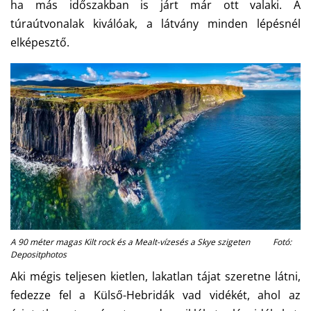
ha más időszakban is járt már ott valaki. A
túraútvonalak kiválóak, a látvány minden lépésnél
elképesztő.
A 90 méter magas Kilt rock és a Mealt-vízesés a Skye szigeten Fotó:
Depositphotos
Aki mégis teljesen kietlen, lakatlan tájat szeretne látni,
fedezze fel a Külső-Hebridák vad vidékét, ahol az