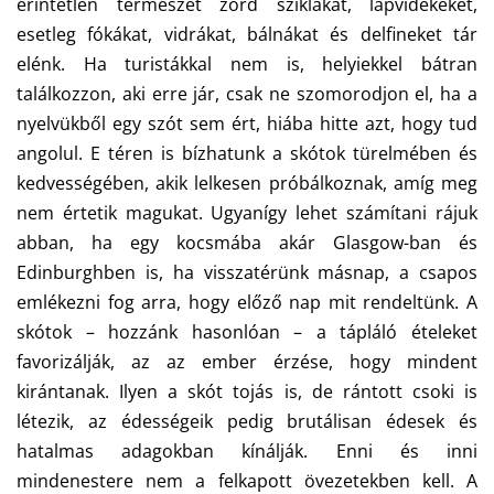
érintetlen természet zord sziklákat, lápvidékeket,
esetleg fókákat, vidrákat, bálnákat és delfineket tár
elénk. Ha turistákkal nem is, helyiekkel bátran
találkozzon, aki erre jár, csak ne szomorodjon el, ha a
nyelvükből egy szót sem ért, hiába hitte azt, hogy tud
angolul. E téren is bízhatunk a skótok türelmében és
kedvességében, akik lelkesen próbálkoznak, amíg meg
nem értetik magukat. Ugyanígy lehet számítani rájuk
abban, ha egy kocsmába akár Glasgow-ban és
Edinburghben is, ha visszatérünk másnap, a csapos
emlékezni fog arra, hogy előző nap mit rendeltünk. A
skótok – hozzánk hasonlóan – a tápláló ételeket
favorizálják, az az ember érzése, hogy mindent
kirántanak. Ilyen a skót tojás is, de rántott csoki is
létezik, az édességeik pedig brutálisan édesek és
hatalmas adagokban kínálják. Enni és inni
mindenestere nem a felkapott övezetekben kell. A