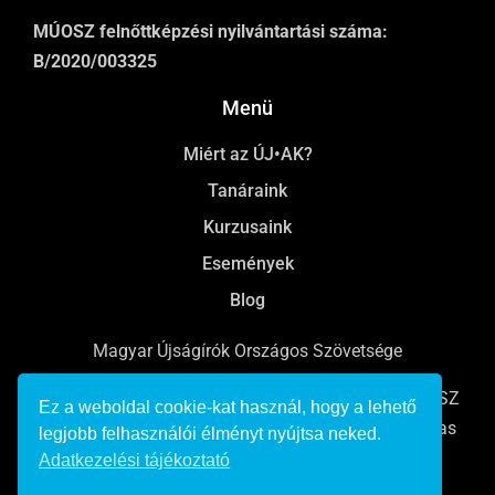
MÚOSZ felnőttképzési nyilvántartási száma:
B/2020/003325
Menü
Miért az ÚJ•AK?
Tanáraink
Kurzusaink
Események
Blog
Magyar Újságírók Országos Szövetsége
Online, rádiós és televíziós újságíróképzések a MÚOSZ
Ez a weboldal cookie-kat használ, hogy a lehető
Bálint György Újságíró Akadémián Pulitzer-emlékdíjas
legjobb felhasználói élményt nyújtsa neked.
tanárokkal, karriertámogatással.
Adatkezelési tájékoztató