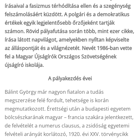
írásaival a fasizmus térhódítása ellen és a szegénység
felszámolásáért küzdött. A polgári és a demokratikus
értékek egyik legjelentősebb őrzőjeként tartják
számon.
Rövid pályafutása során több, mint ezer cikke,
írása látott napvilágot, amelyekben nyíltan képviselte
az álláspontját és a világnézetét
.
Nevét 1986-ban vette
fel a Magyar Újságírók Országos Szövetségének
újságíró iskolája.
A pályakezdés évei
Bálint György már nagyon fiatalon a tudás
megszerzése felé fordult, tehetsége is korán
megmutatkozott. Érettségi után a budapesti egyetem
bölcsészkarának magyar – francia szakára jelentkezett,
de felvételét a numerus clausus, a zsidóság egyetemi
felvételi arányát korlátozó, 1920. évi XXV. törvénycikk