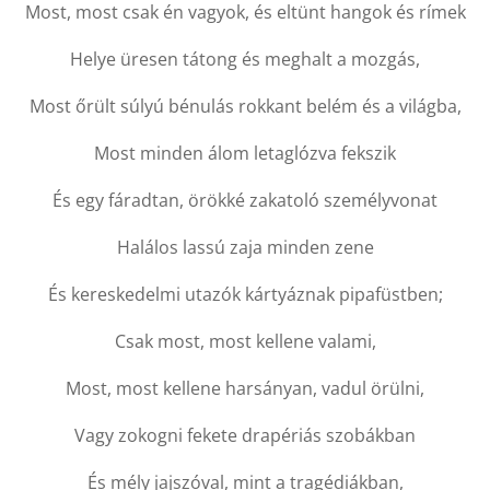
Most, most csak én vagyok, és eltünt hangok és rímek
Helye üresen tátong és meghalt a mozgás,
Most őrült súlyú bénulás rokkant belém és a világba,
Most minden álom letaglózva fekszik
És egy fáradtan, örökké zakatoló személyvonat
Halálos lassú zaja minden zene
És kereskedelmi utazók kártyáznak pipafüstben;
Csak most, most kellene valami,
Most, most kellene harsányan, vadul örülni,
Vagy zokogni fekete drapériás szobákban
És mély jajszóval, mint a tragédiákban,