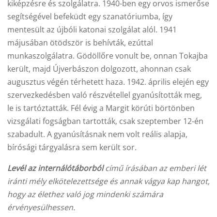
kiképzésre és szolgálatra. 1940-ben egy orvos ismerőse
segítségével befeküdt egy szanatóriumba, így
mentesült az újbóli katonai szolgálat alól. 1941
májusában ötödször is behívták, ezúttal
munkaszolgálatra. Gödöllőre vonult be, onnan Tokajba
került, majd Újverbászon dolgozott, ahonnan csak
augusztus végén térhetett haza. 1942. április elején egy
szervezkedésben való részvétellel gyanúsították meg,
le is tartóztatták. Fél évig a Margit körúti börtönben
vizsgálati fogságban tartották, csak szeptember 12-én
szabadult. A gyanúsításnak nem volt reális alapja,
bírósági tárgyalásra sem került sor.
Levél az internálótáborból
című írásában az emberi lét
iránti mély elkötelezettsége és annak vágya kap hangot,
hogy az élethez való jog mindenki számára
érvényesülhessen.