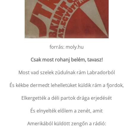
forrás: moly.hu
Csak most rohanj belém, tavasz!
Most vad szelek zúdulnak rám Labradorból
És kékbe dermedt lehelletüket küldik rám a fjordok,
Elkergették a déli partok drága erjedését
És elnyelték előlem a zenét, amit
Amerikából küldött zengőn a rádió: