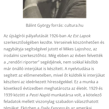
Bálint György forrás: cultura.hu
Az újságírói pályafutását 1926-ban
Az Est Lapok
szerkesztőségében kezdte. Verseinek köszönhetően és
nagybátyja segítségével jutott el Mikes Lajoshoz, az
irodalmi szerkesztőhöz. Még ebben az évben felvették
a „rendőri riporter” segédjének, nem sokkal később
már önálló interjúkat is készített. A nyelvtudása is
segített az előmenetelben, mivel őt küldték ki interjúkat
készíteni az ideérkezett hírességekkel. Ez a munka a
következő évtizedben meghatározta az életét. 1929 és
1939 között a
Pesti Napló
munkatársa volt, a kötelező
feladatok mellett viszonylag szabadon választhatott
témákat. Eközben a
Daily Express
és az amerikai