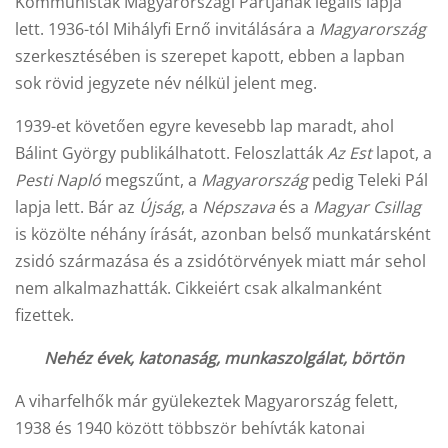
Kommunisták Magyarországi Pártjának legális lapja
lett. 1936-tól Mihályfi Ernő invitálására a
Magyarország
szerkesztésében is szerepet kapott, ebben a lapban
sok rövid jegyzete név nélkül jelent meg.
1939-et követően egyre kevesebb lap maradt, ahol
Bálint György publikálhatott. Feloszlatták
Az Est
lapot, a
Pesti Napló
megszűnt, a
Magyarország
pedig Teleki Pál
lapja lett. Bár az
Újság
, a
Népszava
és a
Magyar Csillag
is közölte néhány írását, azonban belső munkatársként
zsidó származása és a zsidótörvények miatt már sehol
nem alkalmazhatták. Cikkeiért csak alkalmanként
fizettek.
Nehéz évek, katonaság, munkaszolgálat, börtön
A viharfelhők már gyülekeztek Magyarország felett,
1938 és 1940 között többször behívták katonai