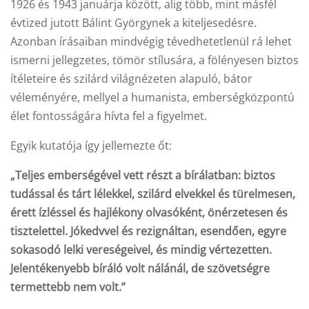
1926 és 1943 januárja között, alig több, mint másfél
évtized jutott Bálint Györgynek a kiteljesedésre.
Azonban írásaiban mindvégig tévedhetetlenül rá lehet
ismerni jellegzetes, tömör stílusára, a fölényesen biztos
ítéleteire és szilárd világnézeten alapuló, bátor
véleményére, mellyel a humanista, emberségközpontú
élet fontosságára hívta fel a figyelmet.
Egyik kutatója így jellemezte őt:
„Teljes emberségével vett részt a bírálatban: biztos
tudással és tárt lélekkel, szilárd elvekkel és türelmesen,
érett ízléssel és hajlékony olvasóként, önérzetesen és
tisztelettel. Jókedvvel és rezignáltan, esendően, egyre
sokasodó lelki vereségeivel, és mindig vértezetten.
Jelentékenyebb bíráló volt nálánál, de szövetségre
termettebb nem volt.”