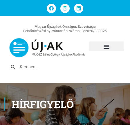
Magyar Újságírók Országos Szövetsége
Felnőttképzési nyilvántartási száma: B/2020/003325
HÍRFIGYELŐ