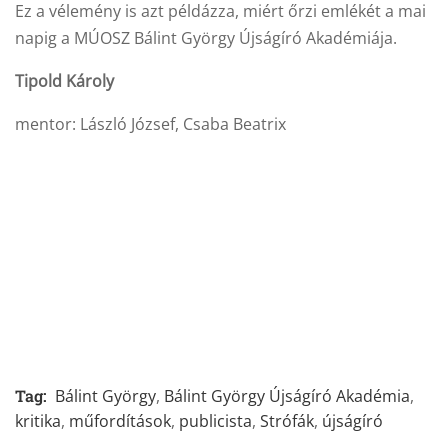
Ez a vélemény is azt példázza, miért őrzi emlékét a mai
napig a MÚOSZ Bálint György Újságíró Akadémiája.
Tipold Károly
mentor: László József, Csaba Beatrix
Tag:
Bálint György
,
Bálint György Újságíró Akadémia
,
kritika
,
műfordítások
,
publicista
,
Strófák
,
újságíró