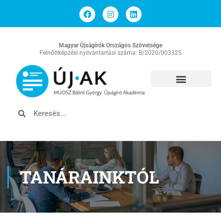
Magyar Újságírók Országos Szövetsége
Felnőttképzési nyilvántartási száma: B/2020/003325
TANÁRAINKTÓL