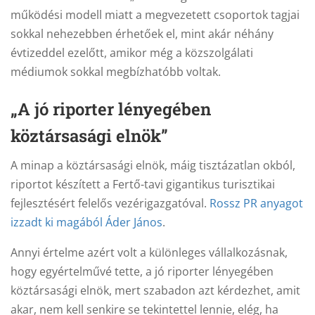
működési modell miatt a megvezetett csoportok tagjai
sokkal nehezebben érhetőek el, mint akár néhány
évtizeddel ezelőtt, amikor még a közszolgálati
médiumok sokkal megbízhatóbb voltak.
„A jó riporter lényegében
köztársasági elnök”
A minap a köztársasági elnök, máig tisztázatlan okból,
riportot készített a Fertő-tavi gigantikus turisztikai
fejlesztésért felelős vezérigazgatóval.
Rossz PR anyagot
izzadt ki magából Áder János
.
Annyi értelme azért volt a különleges vállalkozásnak,
hogy egyértelművé tette, a jó riporter lényegében
köztársasági elnök, mert szabadon azt kérdezhet, amit
akar, nem kell senkire se tekintettel lennie, elég, ha