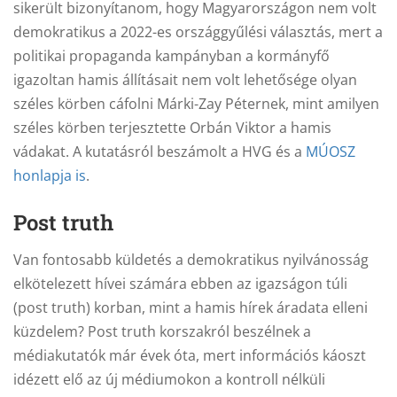
sikerült bizonyítanom, hogy Magyarországon nem volt
demokratikus a 2022-es országgyűlési választás, mert a
politikai propaganda kampányban a kormányfő
igazoltan hamis állításait nem volt lehetősége olyan
széles körben cáfolni Márki-Zay Péternek, mint amilyen
széles körben terjesztette Orbán Viktor a hamis
vádakat. A kutatásról beszámolt a HVG és a
MÚOSZ
honlapja is
.
Post truth
Van fontosabb küldetés a demokratikus nyilvánosság
elkötelezett hívei számára ebben az igazságon túli
(post truth) korban, mint a hamis hírek áradata elleni
küzdelem? Post truth korszakról beszélnek a
médiakutatók már évek óta, mert információs káoszt
idézett elő az új médiumokon a kontroll nélküli