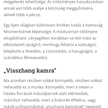
megjelenés lehetősége. Az intézményes hazudozásban
annak van több esélye a közösség meggyőzésére,
akinek több a pénze.
Egy ilyen világban különösen értékes tudás a hamisság
felismerésének képessége. A módszertan többnyire
elsajátítható. Lényegében korábban se tett mást az
elkötelezett újságíró, minthogy feltárta a valóságot,
leleplezte a tévedést, a csúsztatást, a hazugságot, a
szándékos félrevezetést.
„Visszhang kamra”
Ma azonban részben sokkal könnyebb, részben sokkal
nehezebb ez a munka. Könnyebb, mert a neten a
hiteles források másodpercek alatt elérhetőek,
másrészt nehezebb, mert a buborék effektus, vagy
másik szóhasználattal „visszhang kamrának” nevezett