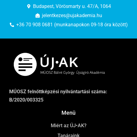
Budapest, Vörösmarty u. 47/A, 1064
jelentkezes@ujakademia.hu
+36 70 908 0681 (munkanapokon 09-18 óra között)
MÚOSZ felnőttképzési nyilvántartási száma:
B/2020/003325
Menü
Miért az ÚJ•AK?
Tanáraink