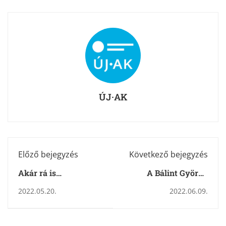
ÚJ·AK
Előző bejegyzés
Következő bejegyzés
Akár rá is
A Bálint György
szokhatnánk…
Újságíró Akadémián
2022.05.20.
2022.06.09.
innen és túl