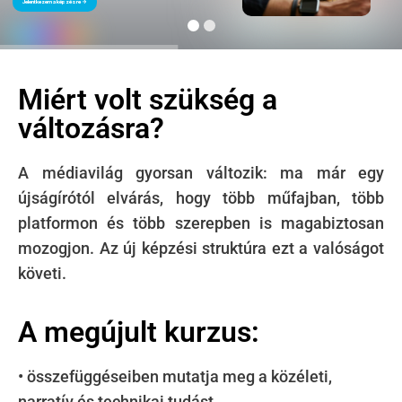
Jelentkezem a képzésre
arrow_forward
Explore Solutions →
Miért volt szükség a
változásra?
A médiavilág gyorsan változik: ma már egy
újságírótól elvárás, hogy több műfajban, több
platformon és több szerepben is magabiztosan
mozogjon. Az új képzési struktúra ezt a valóságot
követi.
A megújult kurzus:
• összefüggéseiben mutatja meg a közéleti,
narratív és technikai tudást,