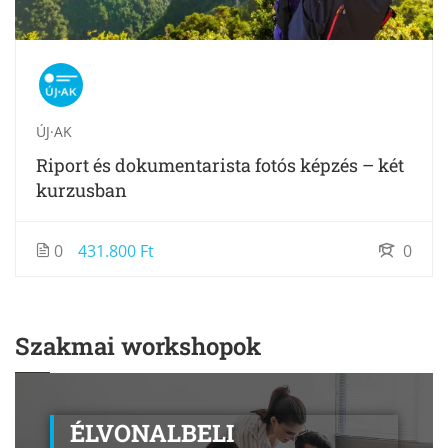
ÚJ·AK
Riport és dokumentarista fotós képzés – két
kurzusban
0
431.800 Ft
0
Szakmai workshopok
ÉLVONALBELI