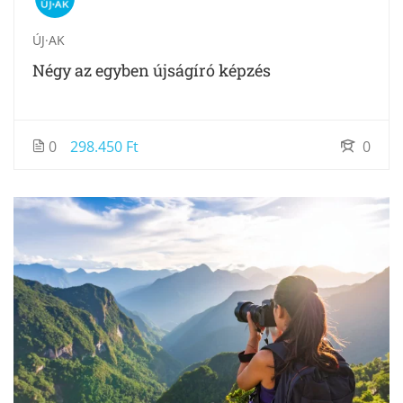
ÚJ·AK
Négy az egyben újságíró képzés
0
298.450 Ft
0