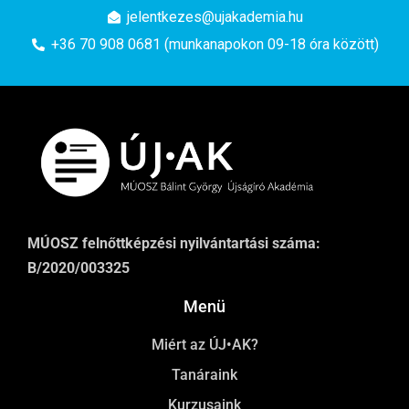
jelentkezes@ujakademia.hu
+36 70 908 0681 (munkanapokon 09-18 óra között)
MÚOSZ felnőttképzési nyilvántartási száma:
B/2020/003325
Menü
Miért az ÚJ•AK?
Tanáraink
Kurzusaink