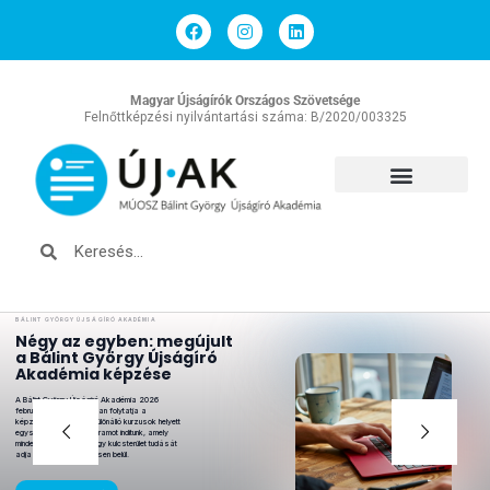
Magyar Újságírók Országos Szövetsége
Felnőttképzési nyilvántartási száma: B/2020/003325
BÁLINT GYÖRGY ÚJSÁGÍRÓ AKADÉMIA
Négy az egyben: megújult
a Bálint György Újságíró
Akadémia képzése
A Bálint György Újságíró Akadémia 2026
februárjától új struktúrában folytatja a
képzéseit. Az eddigi, különálló kurzusok helyett
egységes, átfogó programot indítunk, amely
minden hallgatónknak négy kulcsterület tudását
adja át egyetlen képzésen belül.