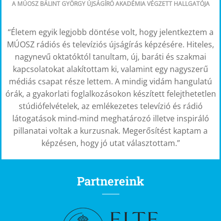
A MÚOSZ BÁLINT GYÖRGY ÚJSÁGÍRÓ AKADÉMIA VÉGZETT HALLGATÓJA
“Életem egyik legjobb döntése volt, hogy jelentkeztem a
MÚOSZ rádiós és televíziós újságírás képzésére. Hiteles,
nagynevű oktatóktól tanultam, új, baráti és szakmai
kapcsolatokat alakítottam ki, valamint egy nagyszerű
médiás csapat része lettem. A mindig vidám hangulatú
órák, a gyakorlati foglalkozásokon készített felejthetetlen
stúdiófelvételek, az emlékezetes televízió és rádió
látogatások mind-mind meghatározó illetve inspiráló
pillanatai voltak a kurzusnak. Megerősítést kaptam a
képzésen, hogy jó utat választottam.”
Partnereink