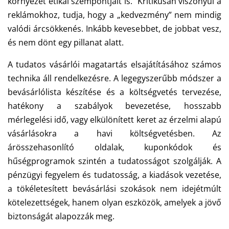
környezet etikai szempontjait is.
Kritikusan viszonyul a
reklámokhoz, tudja, hogy a „kedvezmény” nem mindig
valódi árcsökkenés. Inkább kevesebbet, de jobbat vesz,
és nem dönt egy pillanat alatt.
A tudatos vásárlói magatartás elsajátításához számos
technika áll rendelkezésre. A legegyszerűbb módszer a
bevásárlólista készítése és a költségvetés tervezése,
hatékony a szabályok bevezetése, hosszabb
mérlegelési idő, vagy elkülönített keret az érzelmi alapú
vásárlásokra a havi költségvetésben. Az
árösszehasonlító oldalak, kuponkódok és
hűségprogramok szintén a tudatosságot szolgálják.
A
pénzügyi fegyelem és tudatosság, a kiadások vezetése,
a tökéletesített bevásárlási szokások nem idejétmúlt
kötelezettségek, hanem olyan eszközök, amelyek a jövő
biztonságát alapozzák meg.