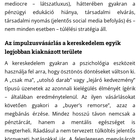
mediocre – látszatluxus), hátterében gyakran a
pénzügyi edukáció hiánya, társadalmi elvárás,
társadalmi nyomás (jelentős social media befolyás) és –
nem minden esetben – túlélési stratégia áll.
Az impulzusvásárlás a kereskedelem egyik
legjobban kiaknázott területe
A kereskedelem gyakran a pszichológia eszközeit
használja fel arra, hogy ösztönös döntéseket váltson ki.
A „csak ma”, „utolsó darab” vagy „lejáró kedvezmény”
típusú üzenetek az azonnali kielégülés élményét ígérik
– általában eredménytelenül. Az ilyen vásárlásokat
követően gyakori a „buyer’s remorse”, azaz a
megbánás érzése. Mindez hosszú távon nemcsak a
pénztárcát, hanem a mentális egészséget is
megterheli.
Ráadásul a nem tervezett túlköltés jelentős
környezeti hatásokkal jár. A feleslegesen megvásárolt