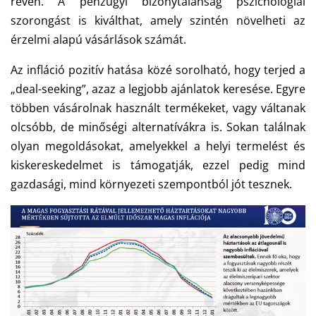
révén. A pénzügyi bizonytalanság pszichológiai
szorongást is kiválthat, amely szintén növelheti az
érzelmi alapú vásárlások számát.
Az infláció pozitív hatása közé sorolható, hogy terjed a
„deal-seeking”, azaz a legjobb ajánlatok keresése. Egyre
többen vásárolnak használt termékeket, vagy váltanak
olcsóbb, de minőségi alternatívákra is. Sokan találnak
olyan megoldásokat, amelyekkel a helyi termelést és
kiskereskedelmet is támogatják, ezzel pedig mind
gazdasági, mind környezeti szempontból jót tesznek.