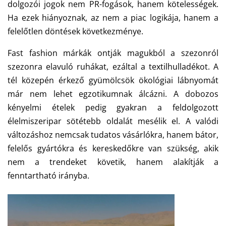
dolgozói jogok nem PR-fogások, hanem kötelességek.
Ha ezek hiányoznak, az nem a piac logikája, hanem a
felelőtlen döntések következménye.
Fast fashion márkák ontják magukból a szezonról
szezonra elavuló ruhákat, ezáltal a textilhulladékot. A
tél közepén érkező gyümölcsök ökológiai lábnyomát
már nem lehet egzotikumnak álcázni. A dobozos
kényelmi ételek pedig gyakran a feldolgozott
élelmiszeripar sötétebb oldalát mesélik el. A valódi
változáshoz nemcsak tudatos vásárlókra, hanem bátor,
felelős gyártókra és kereskedőkre van szükség, akik
nem a trendeket követik, hanem alakítják a
fenntartható irányba.