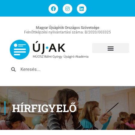
Magyar Újságírók Országos Szövetsége
Felnőttképzési nyilvántartási száma: B/2020/003325
HÍRFIGYELŐ