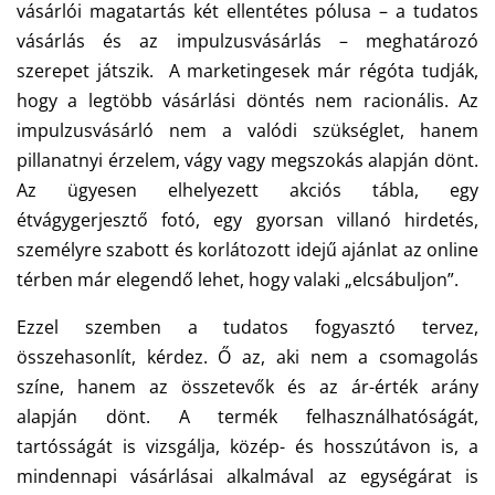
vásárlói magatartás két ellentétes pólusa – a tudatos
vásárlás és az impulzusvásárlás – meghatározó
szerepet játszik. A marketingesek már régóta tudják,
hogy a legtöbb vásárlási döntés nem racionális. Az
impulzusvásárló nem a valódi szükséglet, hanem
pillanatnyi érzelem, vágy vagy megszokás alapján dönt.
Az ügyesen elhelyezett akciós tábla, egy
étvágygerjesztő fotó, egy gyorsan villanó hirdetés,
személyre szabott és korlátozott idejű ajánlat az online
térben már elegendő lehet, hogy valaki „elcsábuljon”.
Ezzel szemben a tudatos fogyasztó tervez,
összehasonlít, kérdez. Ő az, aki nem a csomagolás
színe, hanem az összetevők és az ár-érték arány
alapján dönt. A termék felhasználhatóságát,
tartósságát is vizsgálja, közép- és hosszútávon is, a
mindennapi vásárlásai alkalmával az egységárat is