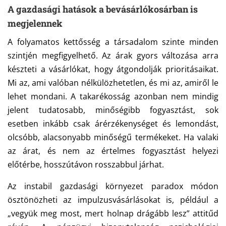
A gazdasági hatások a
bevásárlókosárban
is
megjelennek
A folyamatos kettősség a társadalom szinte minden
szintjén megfigyelhető. Az árak gyors változása arra
készteti a vásárlókat, hogy átgondolják prioritásaikat.
Mi az, ami valóban nélkülözhetetlen, és mi az, amiről le
lehet mondani.
A takarékosság azonban nem mindig
jelent tudatosabb, minőségibb fogyasztást, sok
esetben inkább csak árérzékenységet és lemondást,
olcsóbb, alacsonyabb minőségű termékeket. Ha valaki
az árat, és nem az értelmes fogyasztást helyezi
előtérbe, hosszútávon rosszabbul járhat.
Az instabil gazdasági környezet paradox módon
ösztönözheti az impulzusvásárlásokat is, például a
„vegyük meg most, mert holnap drágább lesz” attitűd