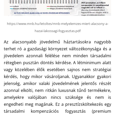
https://www.mnb.hu/letoltes/mnb-melyelemzes-miert-alacsony-a-
hazai-lakossagi-fogyasztas.pdf
Az alacsonyabb jövedelmű háztartásokra nagyobb
terhet ró a gazdasági környezet változékonysága és a
jövedelem azonnali felélése nem minden társadalmi
rétegben pusztán döntés kérdése. A létminimum alatt
vagy közelében élők esetében sajnos nem stratégiai
kérdés, hogy mikor vásároljanak. Ugyanakkor gyakori
jelenség, amikor valaki jövedelmének jelentős részét
azonnal elkölti, nem ritkán luxusnak tűnő termékekre,
amelyekre valójában nincs szüksége és nem is
engedheti meg magának. Ez a presztízsköltekezés egy
társadalmi kompenzációs fogyasztás (premium