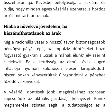
összehasonlítja. Kevésbé befolyásolja a reklám, és
tudja, hogy minden egyes vásárlás üzenetet is hordoz
arról, mit tart fontosnak.
Hiába a növekvő jövedelem, ha
kiszámíthatatlanok
az árak
Míg a racionális vásárló hosszú távon biztonságosabb
pénzügyi pályát épít, az impulzív döntéseket hozó
fogyasztó gyakran a „csak a mának élünk” elv szerint
cselekszik. Ez a kettősség az elmúlt évek kiugró
inflációja nyomán különösen élesen kirajzolódott,
hiszen sokan kényszerültek újragondolni a pénzhez
fűződő viszonyukat.
A vásárlói döntések jobb megértéséhez szorosan
kapcsolódik az aktuális gazdasági környezet. Ennek
megismerése szintén segíti a tudatosságot és a