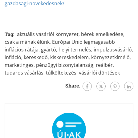
gazdasagi-novekedesnek/
Tag:
aktuális vásárlói környezet
,
bérek emelkedése
,
csak a mának élünk
,
Európai Unió legmagasabb
inflációs rátája
,
gyártó
,
helyi termelés
,
impulzusvásárló
,
infláció
,
kereskedő
,
kiskereskedelem
,
környezetkímélő
,
marketinges
,
pénzügyi bizonytalanság
,
reálbér
,
tudaros vásárlás
,
túlköltekezés
,
vásárlói döntések
Share: