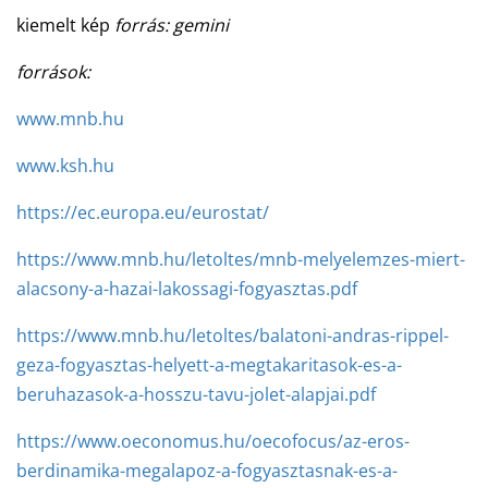
kiemelt kép
forrás: gemini
források:
www.mnb.hu
www.ksh.hu
https://ec.europa.eu/eurostat/
https://www.mnb.hu/letoltes/mnb-melyelemzes-miert-
alacsony-a-hazai-lakossagi-fogyasztas.pdf
https://www.mnb.hu/letoltes/balatoni-andras-rippel-
geza-fogyasztas-helyett-a-megtakaritasok-es-a-
beruhazasok-a-hosszu-tavu-jolet-alapjai.pdf
https://www.oeconomus.hu/oecofocus/az-eros-
berdinamika-megalapoz-a-fogyasztasnak-es-a-