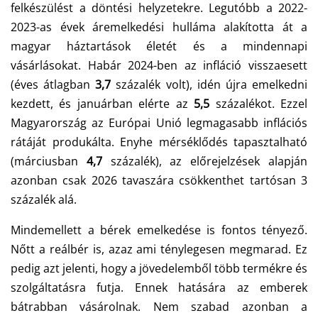
felkészülést a döntési helyzetekre. Legutóbb a 2022-
2023-as évek áremelkedési hulláma alakította át a
magyar háztartások életét és a mindennapi
vásárlásokat. Habár 2024-ben az infláció visszaesett
(éves átlagban
3,7
százalék volt), idén újra emelkedni
kezdett, és januárban elérte az
5,5
százalékot. Ezzel
Magyarország az Európai Unió legmagasabb inflációs
rátáját produkálta. Enyhe mérséklődés tapasztalható
(márciusban
4,7
százalék), az előrejelzések alapján
azonban csak 2026 tavaszára csökkenthet tartósan 3
százalék alá.
Mindemellett a bérek emelkedése is fontos tényező.
Nőtt a reálbér is, azaz ami ténylegesen megmarad. Ez
pedig azt jelenti, hogy a jövedelemből több termékre és
szolgáltatásra futja. Ennek hatására az emberek
bátrabban vásárolnak. Nem szabad azonban a