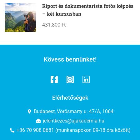
Riport és dokumentarista fotós képzés
– két kurzusban
431.800 Ft
Kövess bennünket!
Elérhetőségek
Budapest, Vörösmarty u. 47/A, 1064
jelentkezes@ujakademia.hu
+36 70 908 0681 (munkanapokon 09-18 óra között)