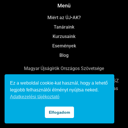
Menü
Miért az ÚJ•AK?
Tanáraink
Kurzusaink
Események
Blog
Magyar Újságírók Országos Szövetsége
Online, rádiós és televíziós újságíróképzések a MÚOSZ
Ez a weboldal cookie-kat használ, hogy a lehető
Bálint György Újságíró Akadémián Pulitzer-emlékdíjas
legjobb felhasználói élményt nyújtsa neked.
tanárokkal, karriertámogatással.
Adatkezelési tájékoztató
© 2022 Minden jog fenntartva
Elfogadom
Adatkezelési tájékoztató