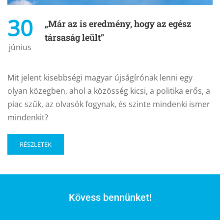
30
„Már az is eredmény, hogy az egész
társaság leült”
június
Mit jelent kisebbségi magyar újságírónak lenni egy
olyan közegben, ahol a közösség kicsi, a politika erős, a
piac szűk, az olvasók fogynak, és szinte mindenki ismer
mindenkit?
RÉSZLETEK
Kövess bennünket!