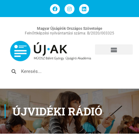
Magyar Újságírók Országos Szövetsége
Felnőttképzési nyilvántartási száma: B/2020/003325
ÚJVIDÉKI RÁDIÓ