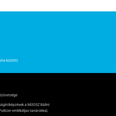
óra között)
Szövetsége
 újságíróképzések a MÚOSZ Bálint
ulitzer-emlékdíjas tanárokkal,