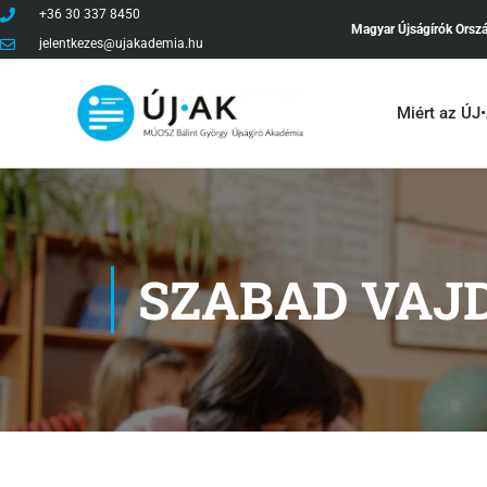
+36 30 337 8450
Magyar Újságírók Orsz
jelentkezes@ujakademia.hu
Miért az ÚJ
SZABAD VAJ