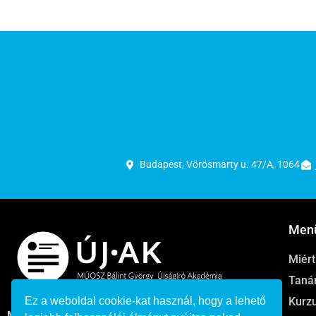
Budapest, Vörösmarty u. 47/A, 1064
Men
Miér
Taná
Ez a weboldal cookie-kat használ, hogy a lehető
Kurz
MÚOSZ felnőttképzési nyilvántartási száma: