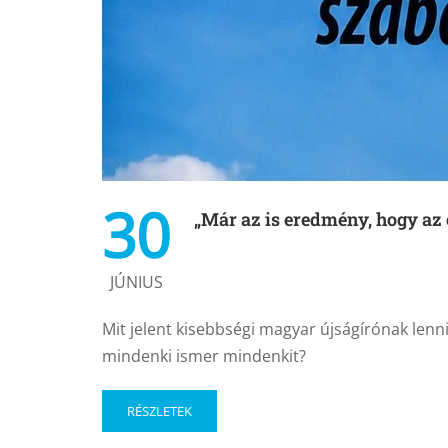
30
„Már az is eredmény, hogy az 
JÚNIUS
Mit jelent kisebbségi magyar újságírónak lenni 
mindenki ismer mindenkit?
RÉSZLETEK