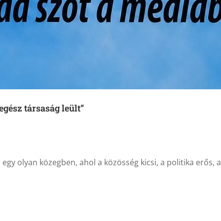
egész társaság leült”
egy olyan közegben, ahol a közösség kicsi, a politika erős, a