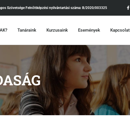
ágos Szövetsége
Felnőttképzési nyilvántartási száma:
B/2020/003325
•AK?
Tanáraink
Kurzusaink
Események
Kapcsolat
DASÁG