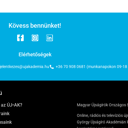
Kövess bennünket!
Elérhetőségek
jelentkezes@ujakademia.hu
+36 70 908 0681 (munkanapokon 09-18 
ü
t az ÚJ•AK?
Magyar Újságírók Országos 
raink
Online, rádiós és televíziós
usaink
György Újságíró Akadémián P