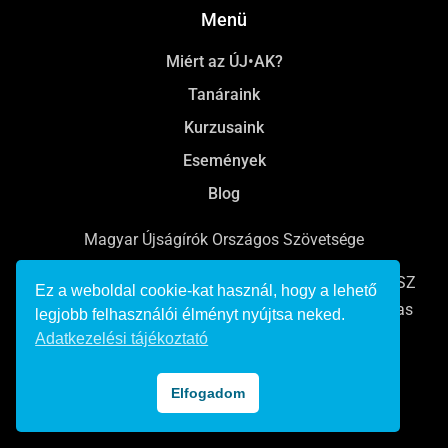
Menü
Miért az ÚJ•AK?
Tanáraink
Kurzusaink
Események
Blog
Magyar Újságírók Országos Szövetsége
Online, rádiós és televíziós újságíróképzések a MÚOSZ
Ez a weboldal cookie-kat használ, hogy a lehető
Bálint György Újságíró Akadémián Pulitzer-emlékdíjas
legjobb felhasználói élményt nyújtsa neked.
tanárokkal, karriertámogatással.
Adatkezelési tájékoztató
© 2022 Minden jog fenntartva
Elfogadom
Adatkezelési tájékoztató