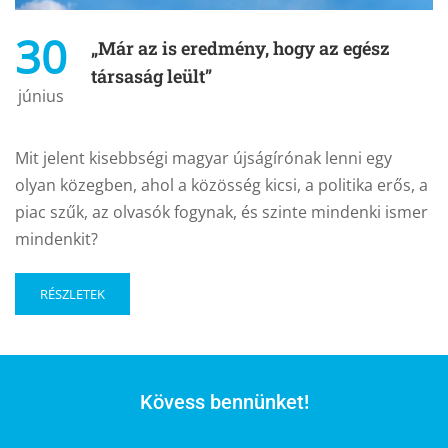
30
„Már az is eredmény, hogy az egész
társaság leült”
június
Mit jelent kisebbségi magyar újságírónak lenni egy
olyan közegben, ahol a közösség kicsi, a politika erős, a
piac szűk, az olvasók fogynak, és szinte mindenki ismer
mindenkit?
RÉSZLETEK
Kövess bennünket!