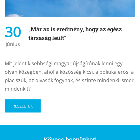
30
„Már az is eredmény, hogy az egész
társaság leült”
június
Mit jelent kisebbségi magyar újságírónak lenni egy
olyan közegben, ahol a közösség kicsi, a politika erős, a
piac szűk, az olvasók fogynak, és szinte mindenki ismer
mindenkit?
RÉSZLETEK
Kövess bennünket!