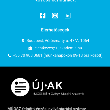
Elérhetőségek
Budapest, Vörösmarty u. 47/A, 1064
jelentkezes@ujakademia.hu
+36 70 908 0681 (munkanapokon 09-18 óra között)
MÚOSZ felnőttképzési nyilvántartási száma: