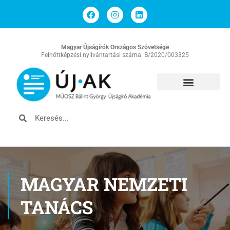
Magyar Újságírók Országos Szövetsége
Felnőttképzési nyilvántartási száma: B/2020/003325
MAGYAR NEMZETI
TANÁCS