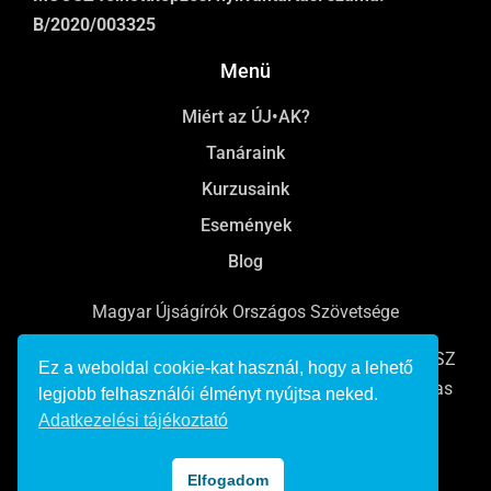
B/2020/003325
Menü
Miért az ÚJ•AK?
Tanáraink
Kurzusaink
Események
Blog
Magyar Újságírók Országos Szövetsége
Online, rádiós és televíziós újságíróképzések a MÚOSZ
Ez a weboldal cookie-kat használ, hogy a lehető
Bálint György Újságíró Akadémián Pulitzer-emlékdíjas
legjobb felhasználói élményt nyújtsa neked.
tanárokkal, karriertámogatással.
Adatkezelési tájékoztató
© 2022 Minden jog fenntartva
Elfogadom
Adatkezelési tájékoztató