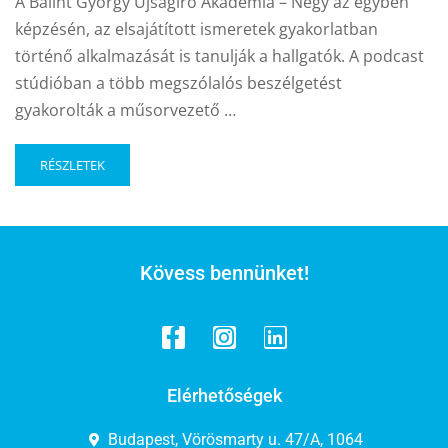
A Bálint György Újságíró Akadémia – Négy az egyben
képzésén, az elsajátított ismeretek gyakorlatban
történő alkalmazását is tanulják a hallgatók. A podcast
stúdióban a több megszólalós beszélgetést
gyakorolták a műsorvezető …
RÉSZLETEK
Kövess bennünket!
Elérhetőségek
Budapest, Vörösmarty u. 47/A, 1064