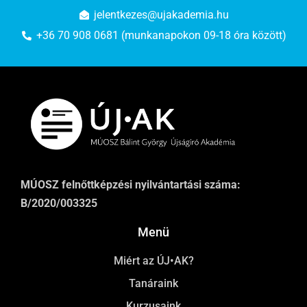
jelentkezes@ujakademia.hu
+36 70 908 0681 (munkanapokon 09-18 óra között)
MÚOSZ felnőttképzési nyilvántartási száma:
B/2020/003325
Menü
Miért az ÚJ•AK?
Tanáraink
Kurzusaink