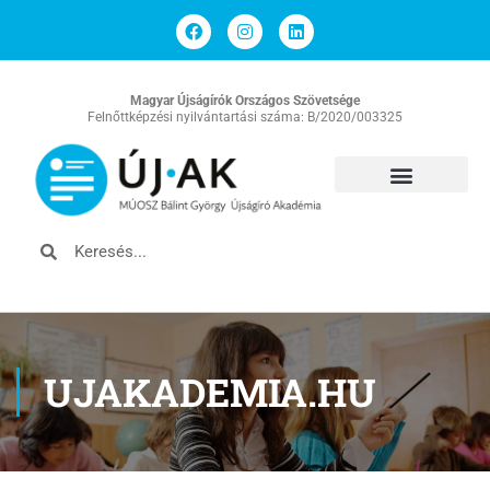
Magyar Újságírók Országos Szövetsége
Felnőttképzési nyilvántartási száma: B/2020/003325
UJAKADEMIA.HU