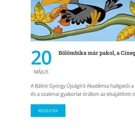
20
Bölömbika már pakol, a Cineg
MÁJUS
A Bálint György Újságíró Akadémia hallgatói a 
és a szakmai gyakorlat órákon az elsajátított
RÉSZLETEK