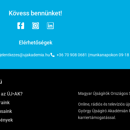
Kövess bennünket!
Elérhetőségek
jelentkezes@ujakademia.hu
+36 70 908 0681 (munkanapokon 09-18 
ü
t az ÚJ•AK?
Magyar Újságírók Országos 
raink
Online, rádiós és televíziós
usaink
György Újságíró Akadémián P
karriertámogatással.
ények