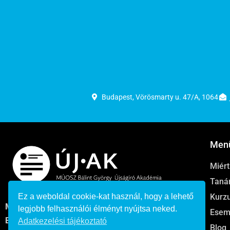
Budapest, Vörösmarty u. 47/A, 1064
Men
Miér
Taná
Kurz
Ez a weboldal cookie-kat használ, hogy a lehető
MÚOSZ felnőttképzési nyilvántartási száma:
legjobb felhasználói élményt nyújtsa neked.
Esem
B/2020/003325
Adatkezelési tájékoztató
Blog