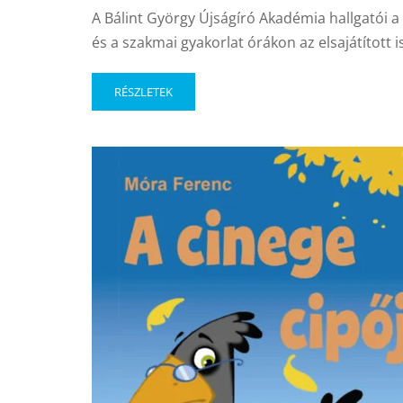
A Bálint György Újságíró Akadémia hallgatói a 
és a szakmai gyakorlat órákon az elsajátított
RÉSZLETEK