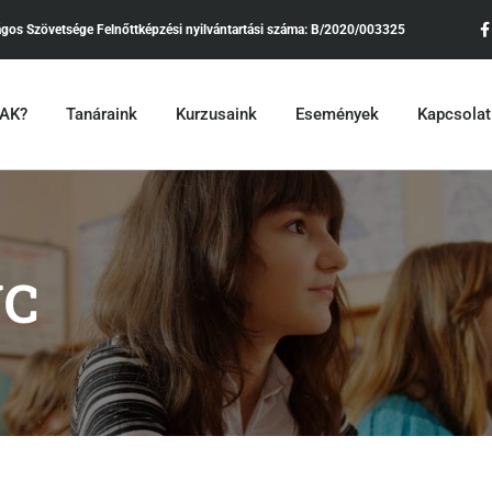
ágos Szövetsége
Felnőttképzési nyilvántartási száma:
B/2020/003325
•AK?
Tanáraink
Kurzusaink
Események
Kapcsolat
NC