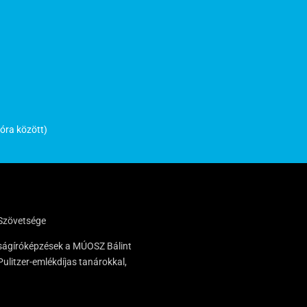
óra között)
Szövetsége
 újságíróképzések a MÚOSZ Bálint
ulitzer-emlékdíjas tanárokkal,