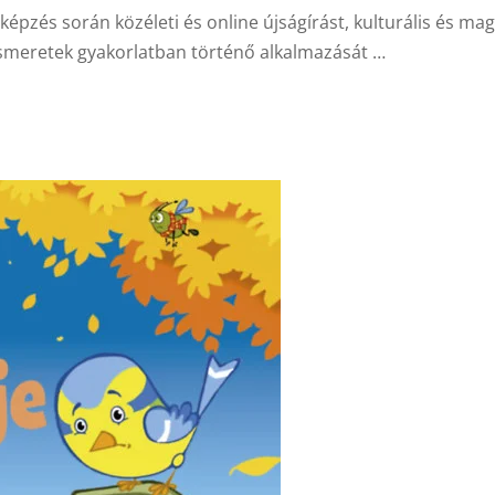
képzés során közéleti és online újságírást, kulturális és ma
 ismeretek gyakorlatban történő alkalmazását …