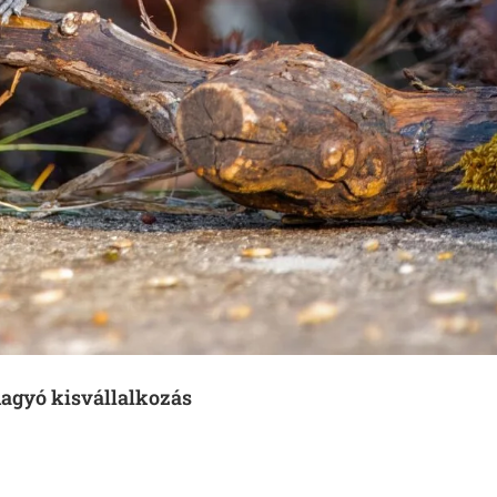
agyó kisvállalkozás