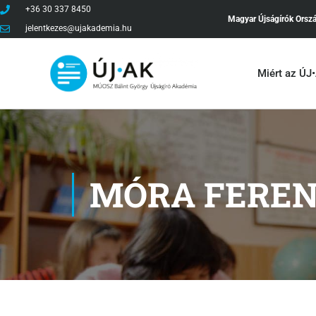
+36 30 337 8450
Magyar Újságírók Orsz
jelentkezes@ujakademia.hu
Miért az ÚJ
MÓRA FERE